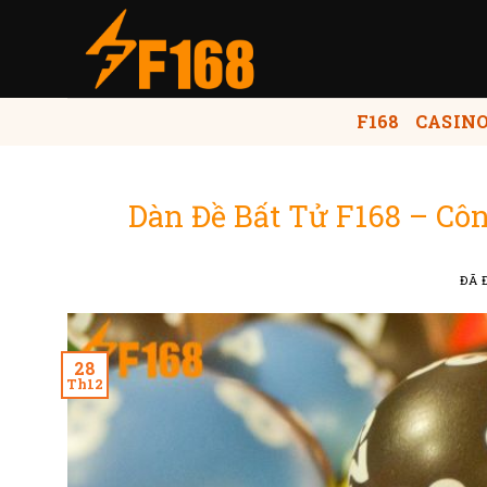
Chuyển
đến
nội
dung
F168
CASIN
Dàn Đề Bất Tử F168 – Cô
ĐÃ 
28
Th12