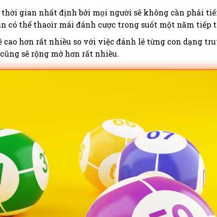
thời gian nhất định bởi mọi người sẽ không cần phải ti
bạn có thể thaoir mái đánh cược trong suốt một năm tiếp t
 cao hơn rất nhiều so với việc đánh lẻ từng con dạng tr
 cũng sẽ rộng mở hơn rất nhiều.