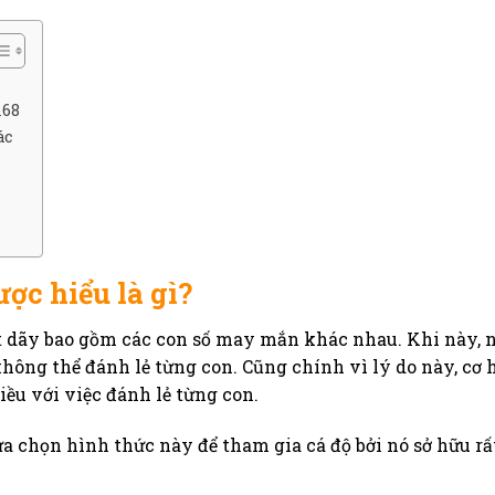
168
xác
ợc hiểu là gì?
t dãy bao gồm các con số may mắn khác nhau. Khi này, 
ông thể đánh lẻ từng con. Cũng chính vì lý do này, cơ 
iều với việc đánh lẻ từng con.
ựa chọn hình thức này để tham gia cá độ bởi nó sở hữu rấ