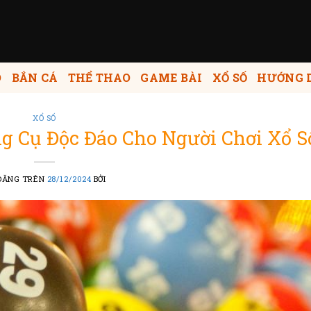
O
BẮN CÁ
THỂ THAO
GAME BÀI
XỔ SỐ
HƯỚNG 
XỔ SỐ
ng Cụ Độc Đáo Cho Người Chơi Xổ S
ĐĂNG TRÊN
28/12/2024
BỞI