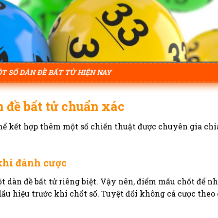
T SỐ DÀN ĐỀ BẤT TỬ HIỆN NAY
n đề bất tử chuẩn xác
thể kết hợp thêm một số chiến thuật được chuyên gia chi
 khi đánh cược
t dàn đề bất tử riêng biệt. Vậy nên, điểm mấu chốt để n
ấu hiệu trước khi chốt sổ. Tuyệt đối không cá cược theo