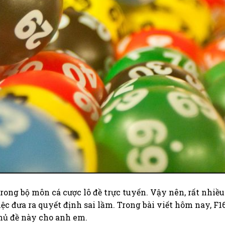
rong bộ môn cá cược lô đề trực tuyến. Vậy nên, rất nhiề
c đưa ra quyết định sai lầm. Trong bài viết hôm nay, F16
chủ đề này cho anh em.